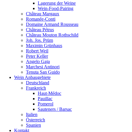
Lagerung der Weine
Wein-Food-Pairing
Château Margaux
Romanée-Conti
Domaine Armand Rousseau
Château Pétrus
Château Mouton Rothschild
Joh. Jos. Prüm
Maximin Grünhaus
Robert Weil
Peter Keller
Angelo Gaja
Marchesi Antinori
Tenuta San Guido
Wein Anbaugebiete
Deutschland
Frankreich
Haut-Médoc
Pauillac
Pomerol
Sauteners / Barsac
Italien
Österreich
Spanien
Kontakt