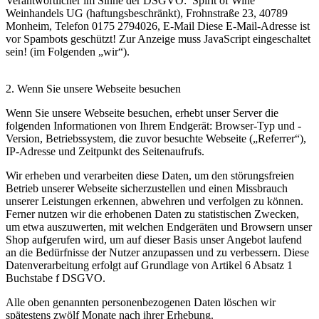
Verantwortlicher im Sinne der DSGVO: Spirit of Wine
Weinhandels UG (haftungsbeschränkt), Frohnstraße 23, 40789
Monheim, Telefon 0175 2794026, E-Mail
Diese E-Mail-Adresse ist
vor Spambots geschützt! Zur Anzeige muss JavaScript eingeschaltet
sein!
(im Folgenden „wir“).
2. Wenn Sie unsere Webseite besuchen
Wenn Sie unsere Webseite besuchen, erhebt unser Server die
folgenden Informationen von Ihrem Endgerät: Browser-Typ und -
Version, Betriebssystem, die zuvor besuchte Webseite („Referrer“),
IP-Adresse und Zeitpunkt des Seitenaufrufs.
Wir erheben und verarbeiten diese Daten, um den störungsfreien
Betrieb unserer Webseite sicherzustellen und einen Missbrauch
unserer Leistungen erkennen, abwehren und verfolgen zu können.
Ferner nutzen wir die erhobenen Daten zu statistischen Zwecken,
um etwa auszuwerten, mit welchen Endgeräten und Browsern unser
Shop aufgerufen wird, um auf dieser Basis unser Angebot laufend
an die Bedürfnisse der Nutzer anzupassen und zu verbessern. Diese
Datenverarbeitung erfolgt auf Grundlage von Artikel 6 Absatz 1
Buchstabe f DSGVO.
Alle oben genannten personenbezogenen Daten löschen wir
spätestens zwölf Monate nach ihrer Erhebung.