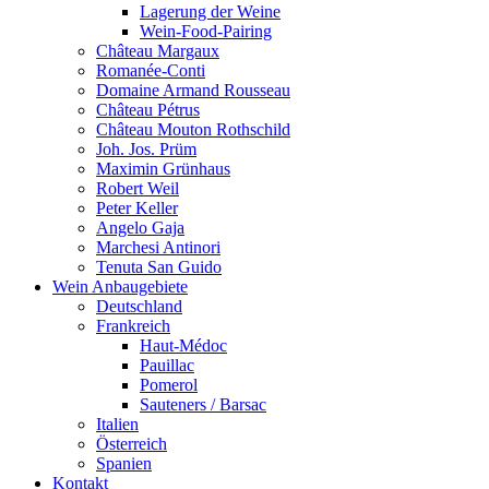
Lagerung der Weine
Wein-Food-Pairing
Château Margaux
Romanée-Conti
Domaine Armand Rousseau
Château Pétrus
Château Mouton Rothschild
Joh. Jos. Prüm
Maximin Grünhaus
Robert Weil
Peter Keller
Angelo Gaja
Marchesi Antinori
Tenuta San Guido
Wein Anbaugebiete
Deutschland
Frankreich
Haut-Médoc
Pauillac
Pomerol
Sauteners / Barsac
Italien
Österreich
Spanien
Kontakt